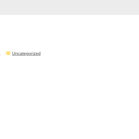
s
Uncategorized