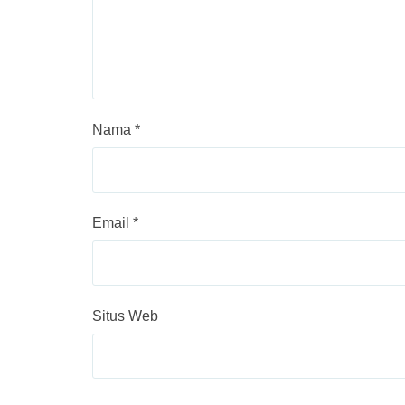
Nama
*
Email
*
Situs Web