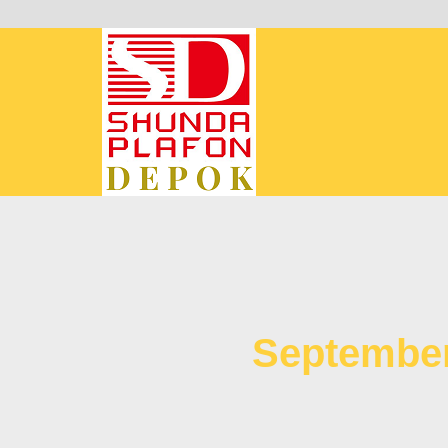
Septembe