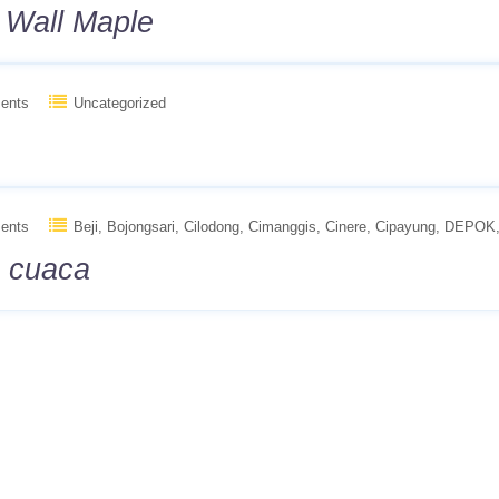
 Wall Maple
ents
Uncategorized
ents
Beji
Bojongsari
Cilodong
Cimanggis
Cinere
Cipayung
DEPOK
a cuaca