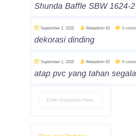
Shunda Baffle SBW 1624-2
September 2, 2025
Webadmin #2
0 comm
dekorasi dinding
September 1, 2025
Webadmin #2
0 comm
atap pvc yang tahan segal