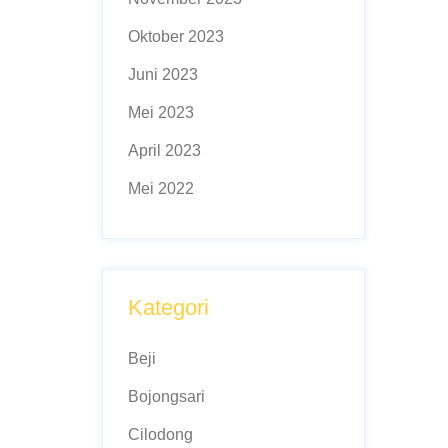
Oktober 2023
Juni 2023
Mei 2023
April 2023
Mei 2022
Kategori
Beji
Bojongsari
Cilodong