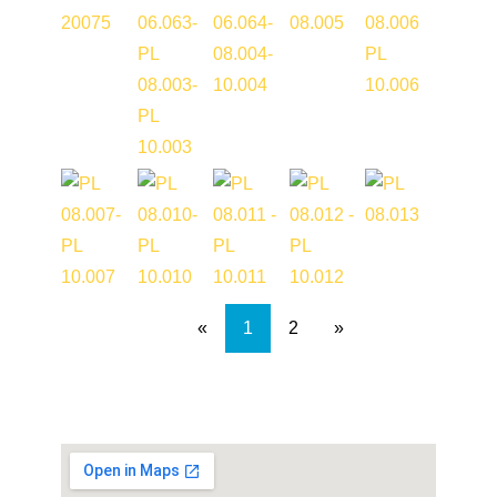
«
1
2
»