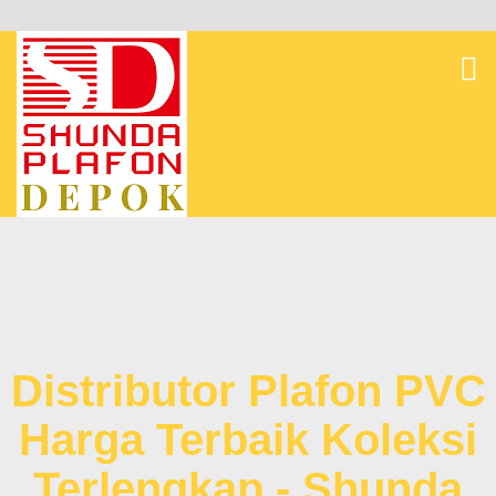
Distributor Plafon PVC
Harga Terbaik Koleksi
Terlengkap - Shunda