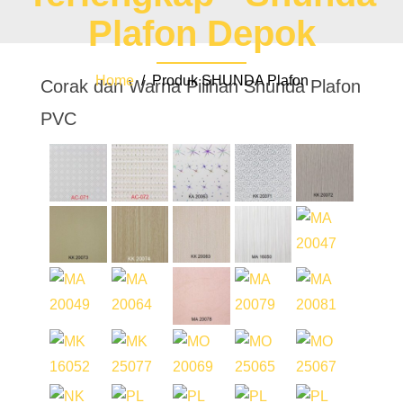
Plafon Depok
Home
/ Produk SHUNDA Plafon
Corak dan Warna Pilihan Shunda Plafon
PVC