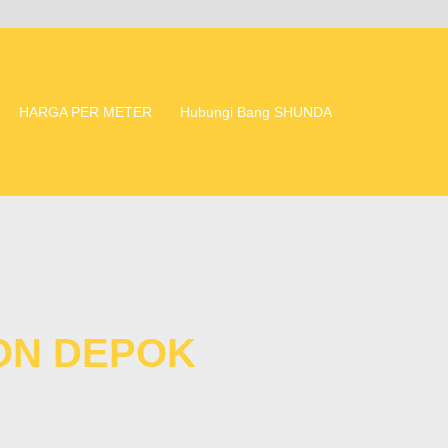
HARGA PER METER
Hubungi Bang SHUNDA
FON DEPOK