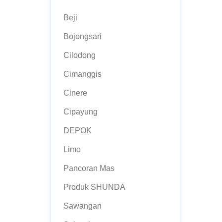
Beji
Bojongsari
Cilodong
Cimanggis
Cinere
Cipayung
DEPOK
Limo
Pancoran Mas
Produk SHUNDA
Sawangan