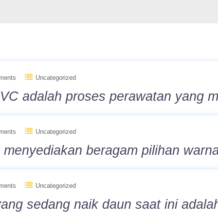
ments
Uncategorized
n PVC adalah proses perawatan yang 
ments
Uncategorized
yediakan beragam pilihan warna 
ments
Uncategorized
 yang sedang naik daun saat ini adala