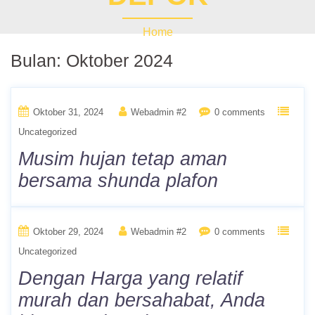
Home
Bulan:
Oktober 2024
Oktober 31, 2024
Webadmin #2
0 comments
Uncategorized
Musim hujan tetap aman
bersama shunda plafon
Oktober 29, 2024
Webadmin #2
0 comments
Uncategorized
Dengan Harga yang relatif
murah dan bersahabat, Anda