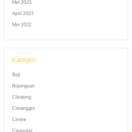
Mei 2023
April 2023
Mei 2022
Kategori
Beji
Bojongsari
Cilodong
Cimanggis
Cinere
Cipayung