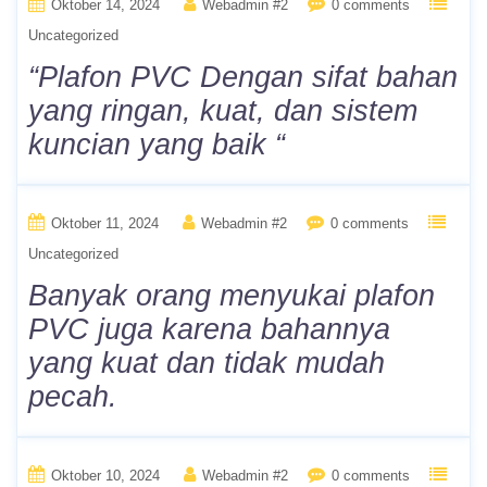
Oktober 14, 2024
Webadmin #2
0 comments
Uncategorized
“Plafon PVC Dengan sifat bahan
yang ringan, kuat, dan sistem
kuncian yang baik “
Oktober 11, 2024
Webadmin #2
0 comments
Uncategorized
Banyak orang menyukai plafon
PVC juga karena bahannya
yang kuat dan tidak mudah
pecah.
Oktober 10, 2024
Webadmin #2
0 comments