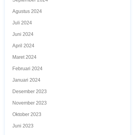
Agustus 2024
Juli 2024
Juni 2024
April 2024
Maret 2024
Februari 2024
Januari 2024
Desember 2023
November 2023
Oktober 2023
Juni 2023