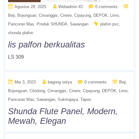
Agustus 28, 2025
Webadmin #2
0 comments
Beji
Bojongsari
Cimanggis
Cinere
Cipayung
DEPOK
Limo
Pancoran Mas
Produk SHUNDA
Sawangan
plafon pvc
shunda plafon
lis palfon berkualitas
LS 309
Mei 3, 2023
bagong setya
0 comments
Beji
Bojongsari
Cilodong
Cimanggis
Cinere
Cipayung
DEPOK
Limo
Pancoran Mas
Sawangan
Sukmajaya
Tapos
Shunda Flute Panel, Modern,
Mewah, Elegan