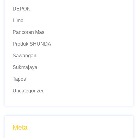
DEPOK
Limo
Pancoran Mas
Produk SHUNDA
Sawangan
Sukmajaya
Tapos
Uncategorized
Meta