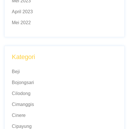
Mei 2023
April 2023
Mei 2022
Kategori
Beji
Bojongsari
Cilodong
Cimanggis
Cinere
Cipayung