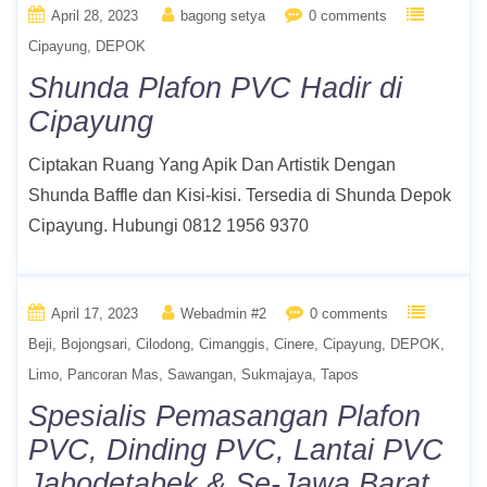
April 28, 2023
bagong setya
0 comments
Cipayung
DEPOK
Shunda Plafon PVC Hadir di
Cipayung
Ciptakan Ruang Yang Apik Dan Artistik Dengan
Shunda Baffle dan Kisi-kisi. Tersedia di Shunda Depok
Cipayung. Hubungi 0812 1956 9370
April 17, 2023
Webadmin #2
0 comments
Beji
Bojongsari
Cilodong
Cimanggis
Cinere
Cipayung
DEPOK
Limo
Pancoran Mas
Sawangan
Sukmajaya
Tapos
Spesialis Pemasangan Plafon
PVC, Dinding PVC, Lantai PVC
Jabodetabek & Se-Jawa Barat