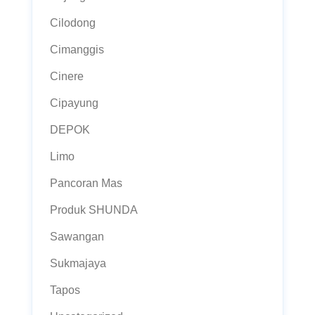
Cilodong
Cimanggis
Cinere
Cipayung
DEPOK
Limo
Pancoran Mas
Produk SHUNDA
Sawangan
Sukmajaya
Tapos