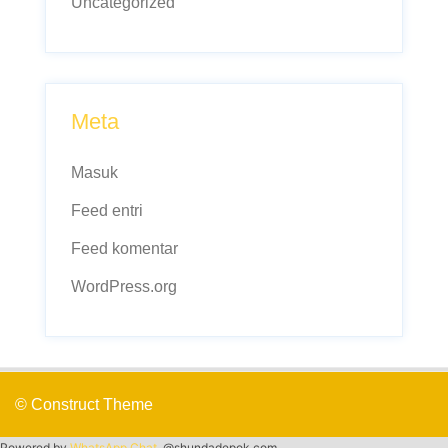
Uncategorized
Meta
Masuk
Feed entri
Feed komentar
WordPress.org
© Construct Theme
Powered by
WhatsApp Chat
@shundadepok.com