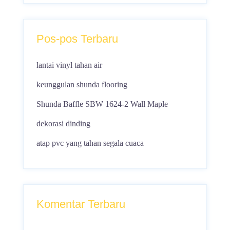
Pos-pos Terbaru
lantai vinyl tahan air
keunggulan shunda flooring
Shunda Baffle SBW 1624-2 Wall Maple
dekorasi dinding
atap pvc yang tahan segala cuaca
Komentar Terbaru