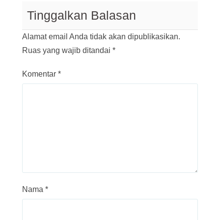
Tinggalkan Balasan
Alamat email Anda tidak akan dipublikasikan.
Ruas yang wajib ditandai
*
Komentar
*
Nama
*