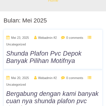
Home
Bulan:
Mei 2025
Mei 23, 2025
Webadmin #2
0 comments
Uncategorized
Shunda Plafon Pvc Depok
Banyak Pilihan Motifnya
Mei 20, 2025
Webadmin #2
0 comments
Uncategorized
Bergabung dengan kami banyak
cuan nya shunda plafon pvc