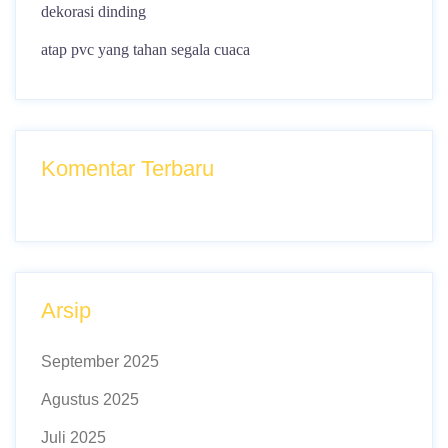
dekorasi dinding
atap pvc yang tahan segala cuaca
Komentar Terbaru
Arsip
September 2025
Agustus 2025
Juli 2025