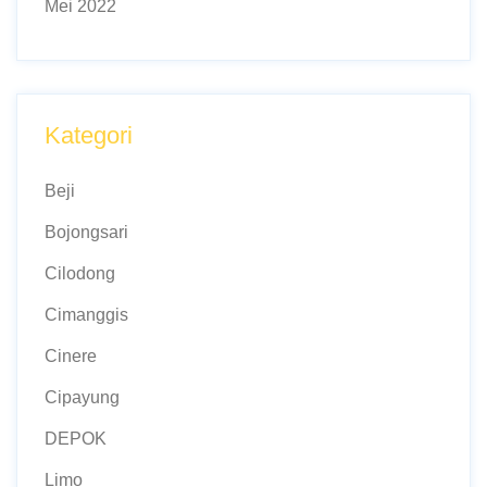
Mei 2022
Kategori
Beji
Bojongsari
Cilodong
Cimanggis
Cinere
Cipayung
DEPOK
Limo