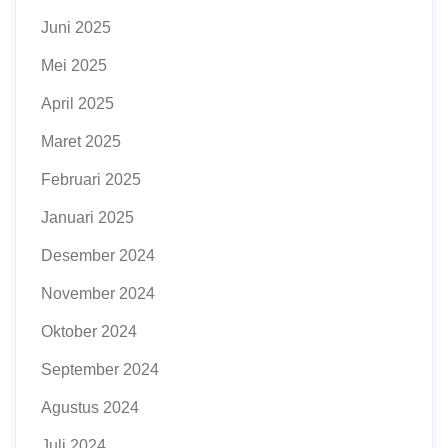
Juni 2025
Mei 2025
April 2025
Maret 2025
Februari 2025
Januari 2025
Desember 2024
November 2024
Oktober 2024
September 2024
Agustus 2024
Juli 2024