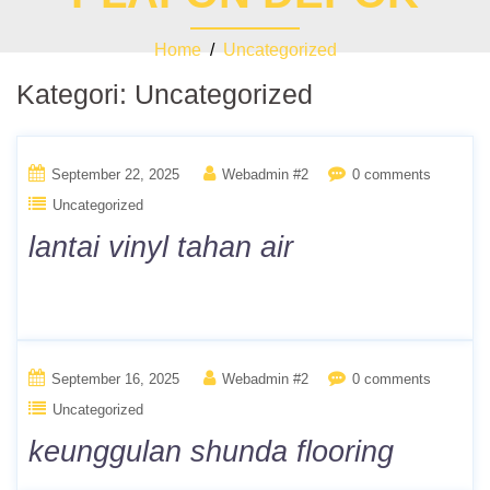
Home
/
Uncategorized
Kategori:
Uncategorized
September 22, 2025
Webadmin #2
0 comments
Uncategorized
lantai vinyl tahan air
September 16, 2025
Webadmin #2
0 comments
Uncategorized
keunggulan shunda flooring