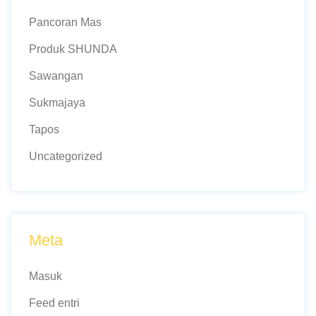
Pancoran Mas
Produk SHUNDA
Sawangan
Sukmajaya
Tapos
Uncategorized
Meta
Masuk
Feed entri