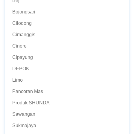
Beji
Bojongsari
Cilodong
Cimanggis
Cinere
Cipayung
DEPOK
Limo
Pancoran Mas
Produk SHUNDA
Sawangan
Sukmajaya