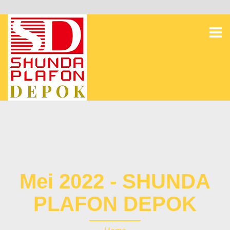
Mei 2022 - SHUNDA
PLAFON DEPOK