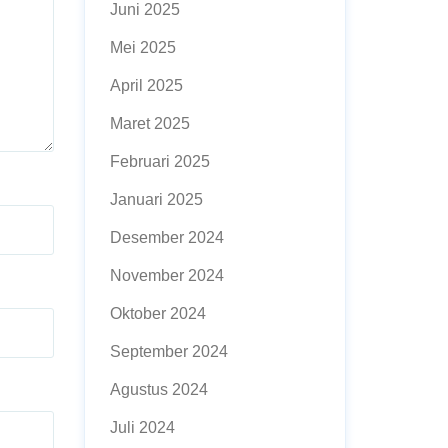
Juni 2025
Mei 2025
April 2025
Maret 2025
Februari 2025
Januari 2025
Desember 2024
November 2024
Oktober 2024
September 2024
Agustus 2024
Juli 2024