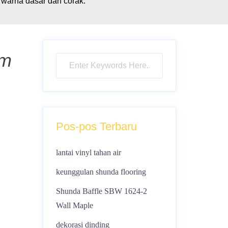
rna dasar dan corak.
am
Pos-pos Terbaru
lantai vinyl tahan air
keunggulan shunda flooring
Shunda Baffle SBW 1624-2
Wall Maple
dekorasi dinding