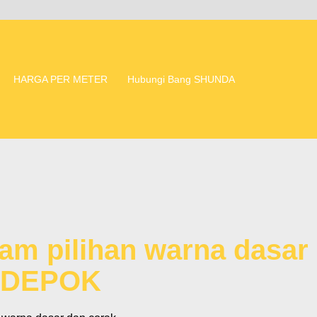
HARGA PER METER
Hubungi Bang SHUNDA
 pilihan warna dasar
N DEPOK