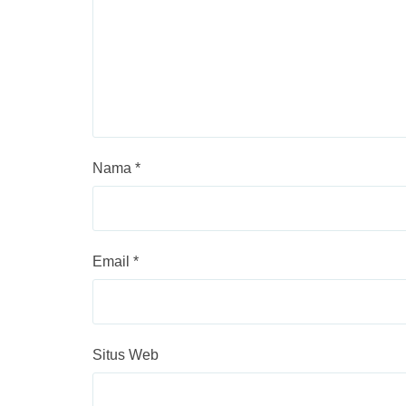
Nama
*
Email
*
Situs Web