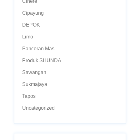
Cinere
Cipayung
DEPOK
Limo
Pancoran Mas
Produk SHUNDA
Sawangan
Sukmajaya
Tapos
Uncategorized