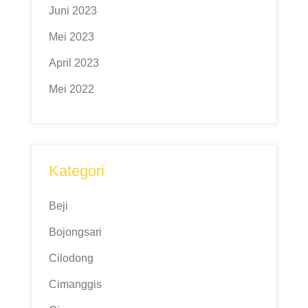
Juni 2023
Mei 2023
April 2023
Mei 2022
Kategori
Beji
Bojongsari
Cilodong
Cimanggis