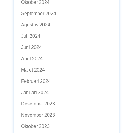
Oktober 2024
September 2024
Agustus 2024
Juli 2024
Juni 2024
April 2024
Maret 2024
Februari 2024
Januari 2024
Desember 2023
November 2023
Oktober 2023