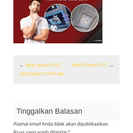
←
Merk plafon PVC
Motif Plafon PVC
→
yang bagus merk apa
Tinggalkan Balasan
Alamat email Anda tidak akan dipublikasikan.
Ruas yang wajib ditandai
*