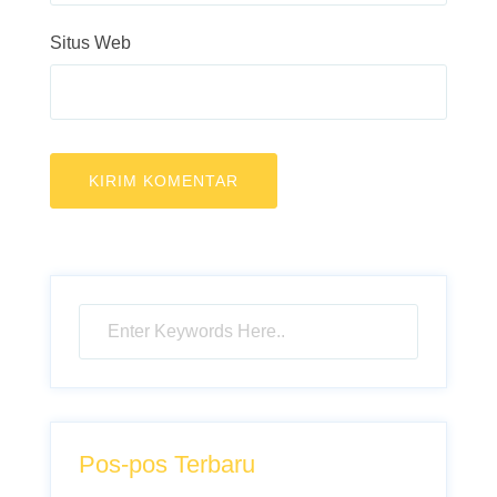
Situs Web
Pos-pos Terbaru