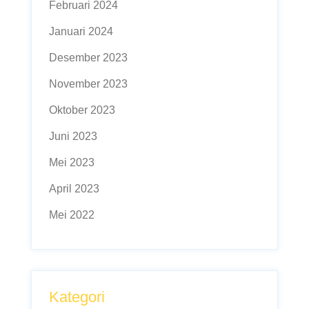
Februari 2024
Januari 2024
Desember 2023
November 2023
Oktober 2023
Juni 2023
Mei 2023
April 2023
Mei 2022
Kategori