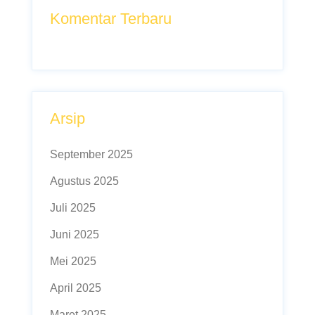
Komentar Terbaru
Arsip
September 2025
Agustus 2025
Juli 2025
Juni 2025
Mei 2025
April 2025
Maret 2025