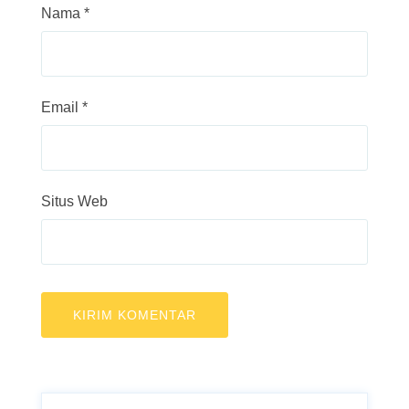
Nama
*
Email
*
Situs Web