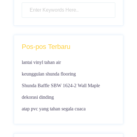
Pos-pos Terbaru
lantai vinyl tahan air
keunggulan shunda flooring
Shunda Baffle SBW 1624-2 Wall Maple
dekorasi dinding
atap pvc yang tahan segala cuaca