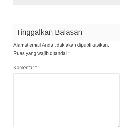
Tinggalkan Balasan
Alamat email Anda tidak akan dipublikasikan.
Ruas yang wajib ditandai
*
Komentar
*