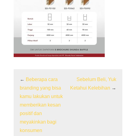
←
Beberapa cara
Sebelum Beli, Yuk
branding yang bisa
Ketahui Kelebihan
→
kamu lakukan untuk
memberikan kesan
positif dan
meyakinkan bagi
konsumen