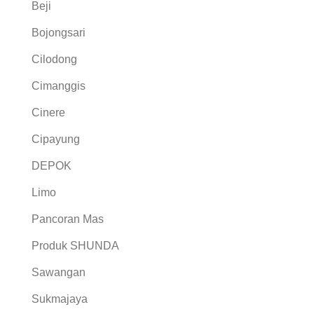
Beji
Bojongsari
Cilodong
Cimanggis
Cinere
Cipayung
DEPOK
Limo
Pancoran Mas
Produk SHUNDA
Sawangan
Sukmajaya