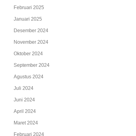
Februari 2025
Januari 2025
Desember 2024
November 2024
Oktober 2024
September 2024
Agustus 2024
Juli 2024
Juni 2024
April 2024
Maret 2024
Februari 2024