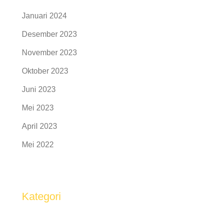
Januari 2024
Desember 2023
November 2023
Oktober 2023
Juni 2023
Mei 2023
April 2023
Mei 2022
Kategori