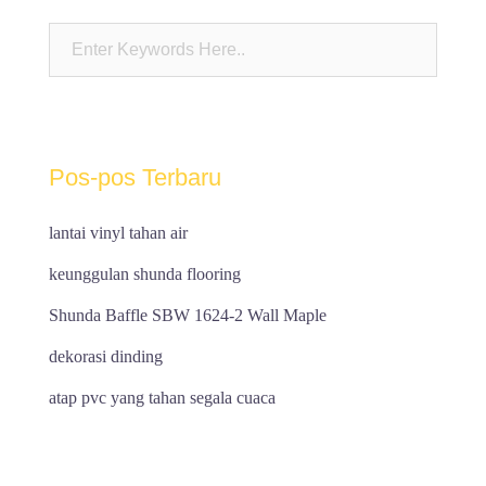
Pos-pos Terbaru
lantai vinyl tahan air
keunggulan shunda flooring
Shunda Baffle SBW 1624-2 Wall Maple
dekorasi dinding
atap pvc yang tahan segala cuaca