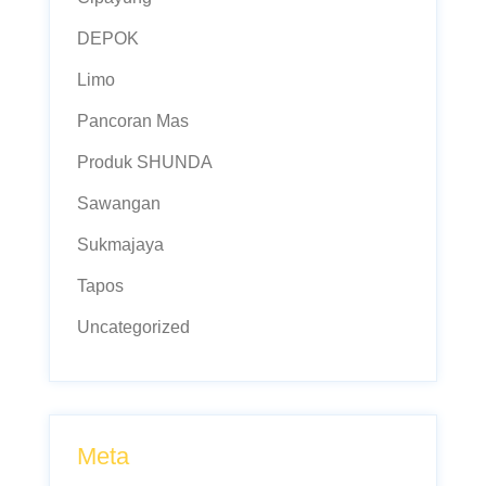
DEPOK
Limo
Pancoran Mas
Produk SHUNDA
Sawangan
Sukmajaya
Tapos
Uncategorized
Meta