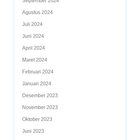
September 2024
Agustus 2024
Juli 2024
Juni 2024
April 2024
Maret 2024
Februari 2024
Januari 2024
Desember 2023
November 2023
Oktober 2023
Juni 2023