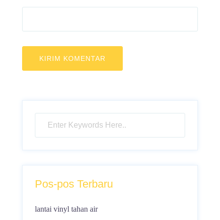
Pos-pos Terbaru
lantai vinyl tahan air