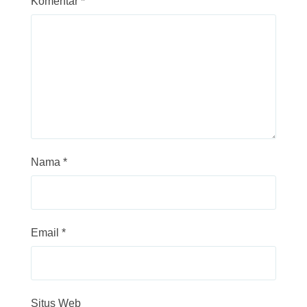
Komentar
*
Nama
*
Email
*
Situs Web