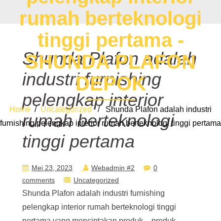
rumah berteknologi
tinggi pertama -
Shunda Plafon adalah
SHUNDA PLAFON
industri furnishing
DEPOK
pelengkap interior
Home
/
Uncategorized
/ Shunda Plafon adalah industri
rumah berteknologi
furnishing pelengkap interior rumah berteknologi tinggi pertama
tinggi pertama
Mei 23, 2023
Webadmin #2
0
comments
Uncategorized
Shunda Plafon adalah industri furnishing
pelengkap interior rumah berteknologi tinggi
pertama yang menciptakan produk – produk