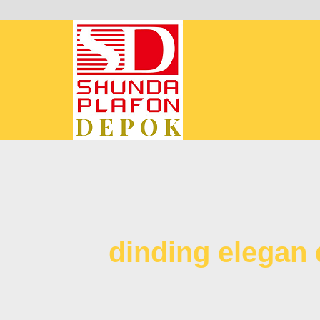
dinding elega