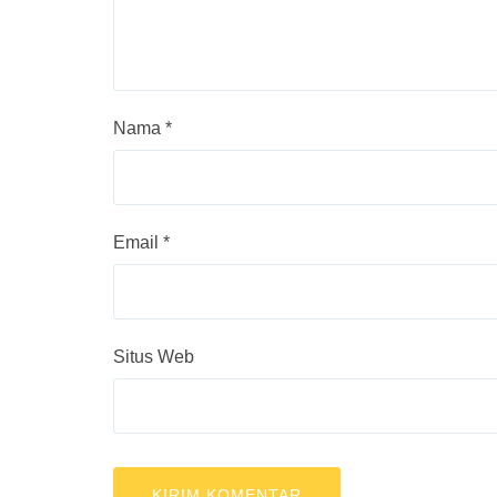
Nama
*
Email
*
Situs Web