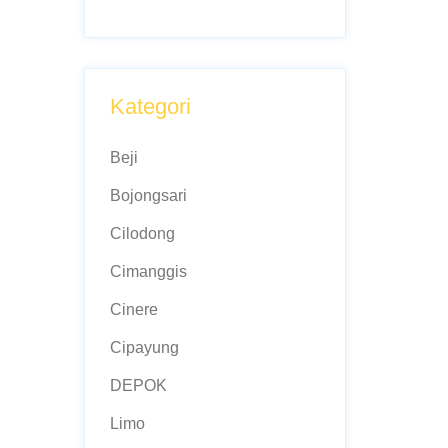
Kategori
Beji
Bojongsari
Cilodong
Cimanggis
Cinere
Cipayung
DEPOK
Limo