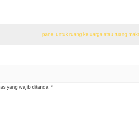
panel untuk ruang keluarga atau ruang mak
as yang wajib ditandai
*