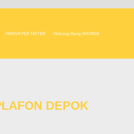
HARGA PER METER
Hubungi Bang SHUNDA
A PLAFON DEPOK