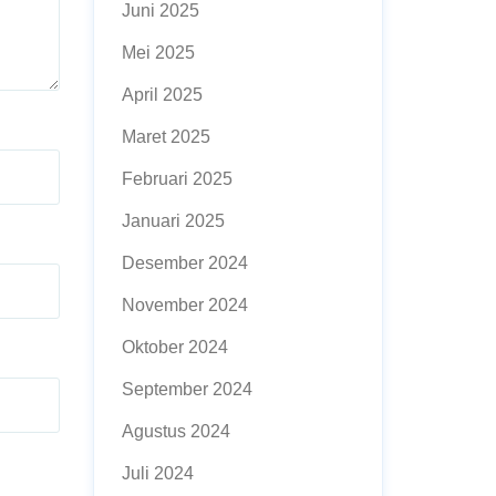
Juni 2025
Mei 2025
April 2025
Maret 2025
Februari 2025
Januari 2025
Desember 2024
November 2024
Oktober 2024
September 2024
Agustus 2024
Juli 2024