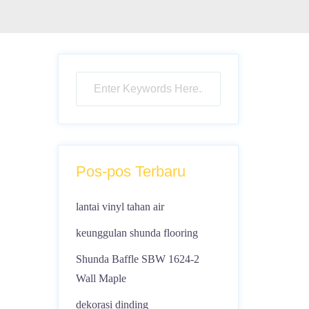
Pos-pos Terbaru
lantai vinyl tahan air
keunggulan shunda flooring
Shunda Baffle SBW 1624-2
Wall Maple
dekorasi dinding