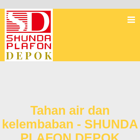
Tahan air dan
kelembaban - SHUNDA
PLAFON DEPOK