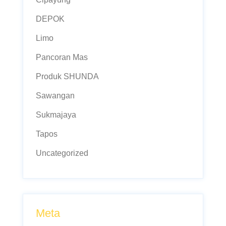
DEPOK
Limo
Pancoran Mas
Produk SHUNDA
Sawangan
Sukmajaya
Tapos
Uncategorized
Meta