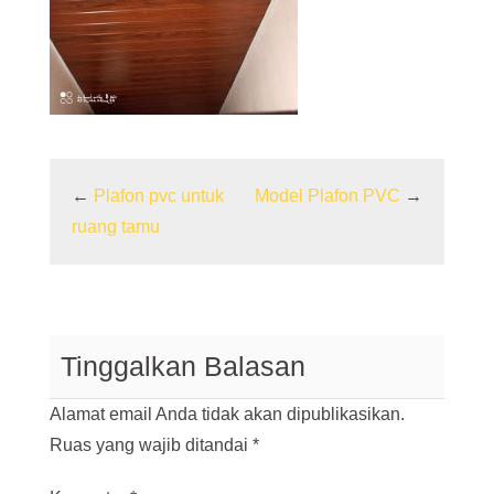
←
Plafon pvc untuk
Model Plafon PVC
→
ruang tamu
Tinggalkan Balasan
Alamat email Anda tidak akan dipublikasikan.
Ruas yang wajib ditandai
*