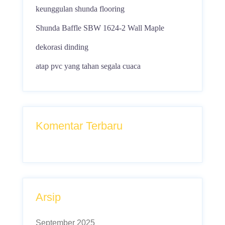
keunggulan shunda flooring
Shunda Baffle SBW 1624-2 Wall Maple
dekorasi dinding
atap pvc yang tahan segala cuaca
Komentar Terbaru
Arsip
September 2025