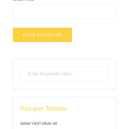
Pos-pos Terbaru
lantai vinyl tahan air