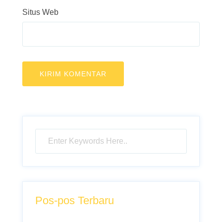
Situs Web
Pos-pos Terbaru