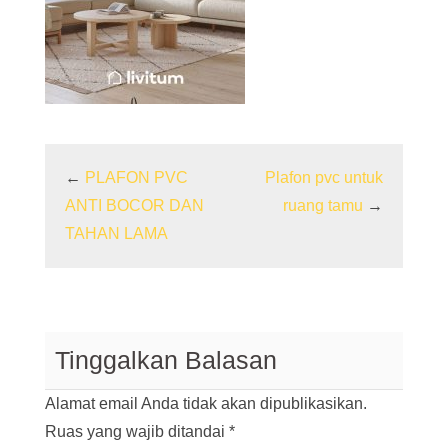
←
PLAFON PVC
Plafon pvc untuk
ANTI BOCOR DAN
ruang tamu
→
TAHAN LAMA
Tinggalkan Balasan
Alamat email Anda tidak akan dipublikasikan.
Ruas yang wajib ditandai
*