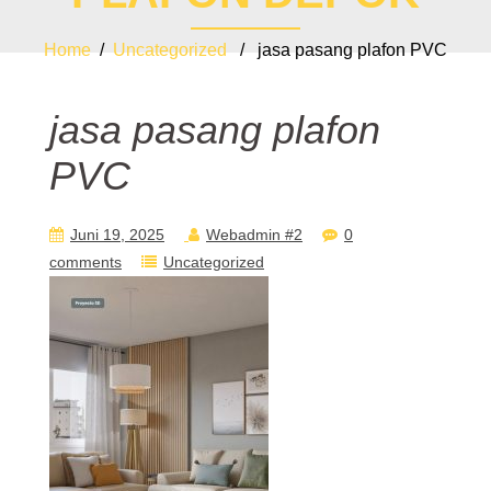
Home
/
Uncategorized
/ jasa pasang plafon PVC
jasa pasang plafon
PVC
Juni 19, 2025
Webadmin #2
0
comments
Uncategorized