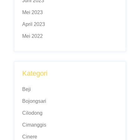
Juni 2023
Mei 2023
April 2023
Mei 2022
Kategori
Beji
Bojongsari
Cilodong
Cimanggis
Cinere