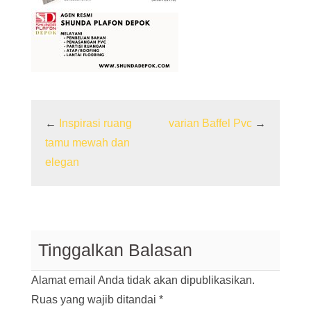
←
Inspirasi ruang
varian Baffel Pvc
→
tamu mewah dan
elegan
Tinggalkan Balasan
Alamat email Anda tidak akan dipublikasikan.
Ruas yang wajib ditandai
*