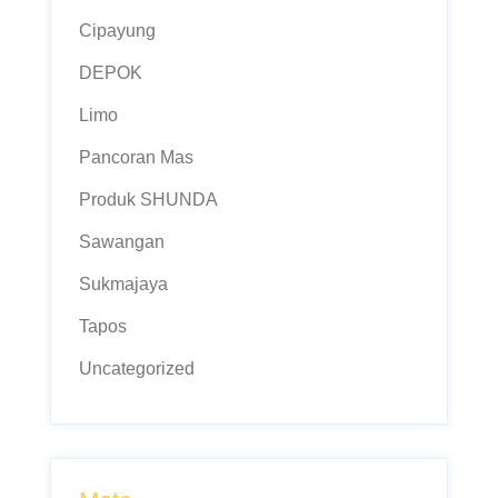
Cipayung
DEPOK
Limo
Pancoran Mas
Produk SHUNDA
Sawangan
Sukmajaya
Tapos
Uncategorized