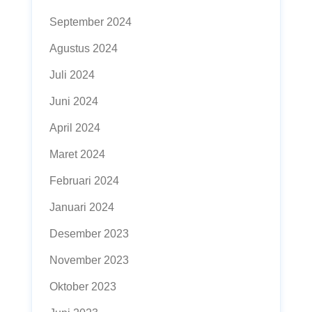
September 2024
Agustus 2024
Juli 2024
Juni 2024
April 2024
Maret 2024
Februari 2024
Januari 2024
Desember 2023
November 2023
Oktober 2023