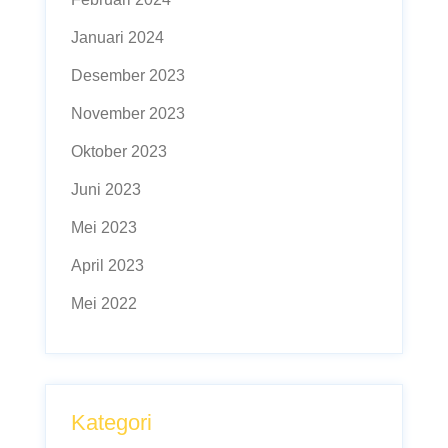
Januari 2024
Desember 2023
November 2023
Oktober 2023
Juni 2023
Mei 2023
April 2023
Mei 2022
Kategori