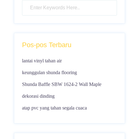
Pos-pos Terbaru
lantai vinyl tahan air
keunggulan shunda flooring
Shunda Baffle SBW 1624-2 Wall Maple
dekorasi dinding
atap pvc yang tahan segala cuaca