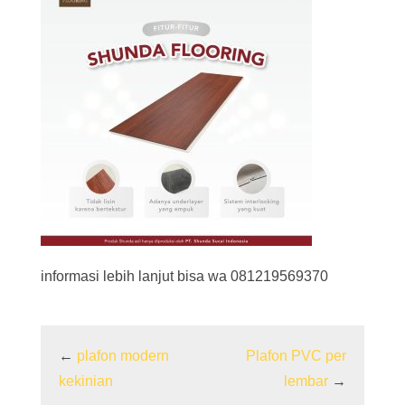
informasi lebih lanjut bisa wa 081219569370
←
plafon modern
Plafon PVC per
kekinian
lembar
→