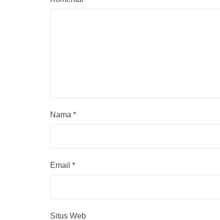
Nama
*
Email
*
Situs Web