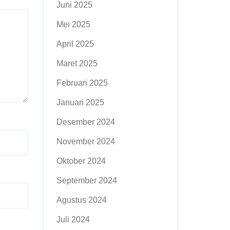
Juni 2025
Mei 2025
April 2025
Maret 2025
Februari 2025
Januari 2025
Desember 2024
November 2024
Oktober 2024
September 2024
Agustus 2024
Juli 2024