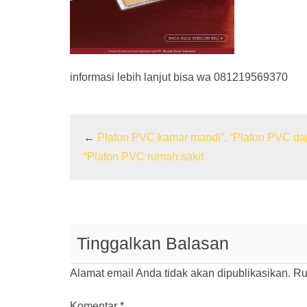
informasi lebih lanjut bisa wa 081219569370
←
Plafon PVC kamar mandi”, “Plafon PVC dap
“Plafon PVC rumah sakit
Tinggalkan Balasan
Alamat email Anda tidak akan dipublikasikan.
Ru
Komentar
*