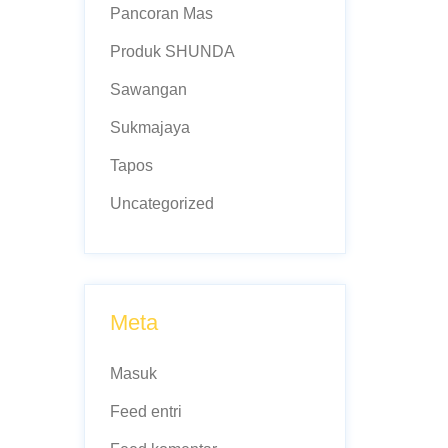
Pancoran Mas
Produk SHUNDA
Sawangan
Sukmajaya
Tapos
Uncategorized
Meta
Masuk
Feed entri