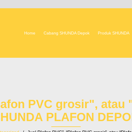
Home
Cabang SHUNDA Depok
Produk SHUNDA
afon PVC grosir", atau 
SHUNDA PLAFON DEPO