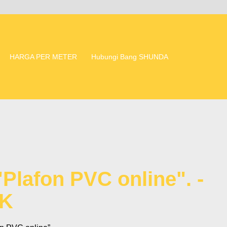
HARGA PER METER
Hubungi Bang SHUNDA
"Plafon PVC online". -
K