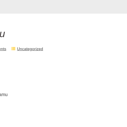
mu
nts
Uncategorized
tamu