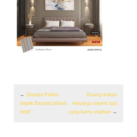
←
Shunda Plafon
Ruang makan
depok Banyak pilihan
keluarga seperti apa
motif
yang kamu impikan
→