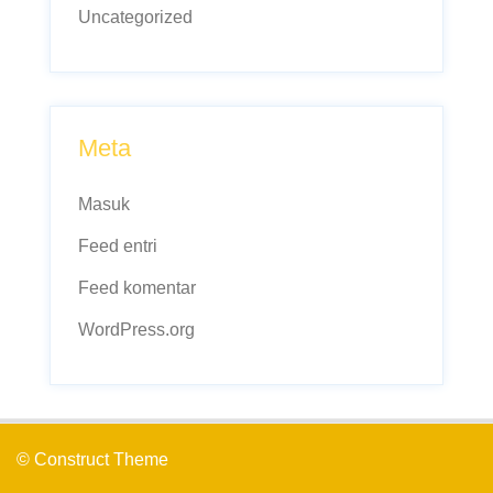
Uncategorized
Meta
Masuk
Feed entri
Feed komentar
WordPress.org
© Construct Theme