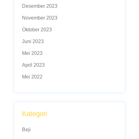
Desember 2023
November 2023
Oktober 2023
Juni 2023
Mei 2023
April 2023
Mei 2022
Kategori
Beji