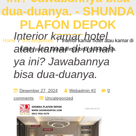
dua-duanya. - SHUNDA
PLAFON DEPOK
Interior kamar hotel
Home
/
Uncategorized
/ Interior kamar hotel atau kamar di
atau kamar di rumah
rumah ya ini? Jawabannya bisa dua-duanya.
ya ini? Jawabannya
bisa dua-duanya.
Desember 27, 2024
Webadmin #2
0
comments
Uncategorized