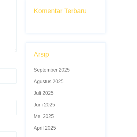
Komentar Terbaru
Arsip
September 2025
Agustus 2025
Juli 2025
Juni 2025
Mei 2025
April 2025