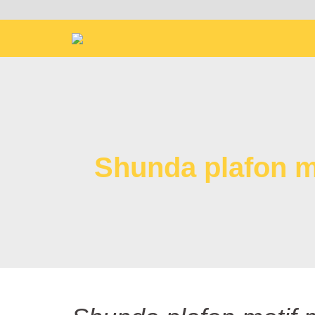
Shunda plafon 