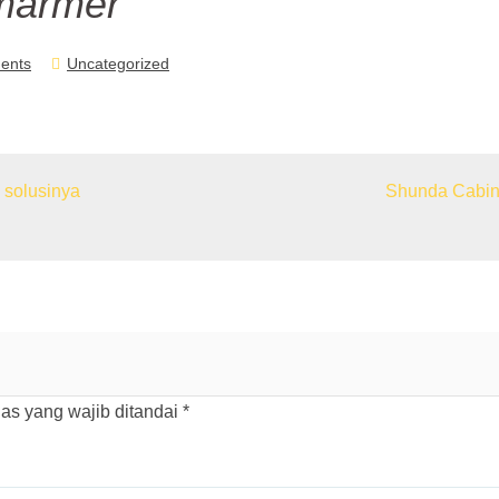
 marmer
ents
Uncategorized
 solusinya
Shunda Cabin
as yang wajib ditandai
*