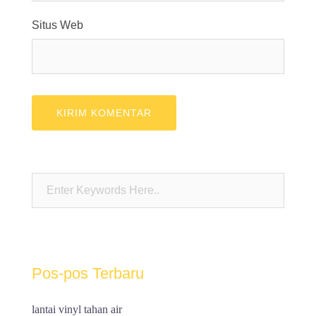
Situs Web
Pos-pos Terbaru
lantai vinyl tahan air