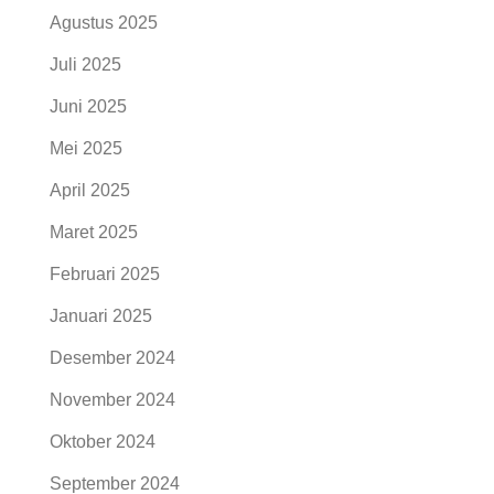
Agustus 2025
Juli 2025
Juni 2025
Mei 2025
April 2025
Maret 2025
Februari 2025
Januari 2025
Desember 2024
November 2024
Oktober 2024
September 2024