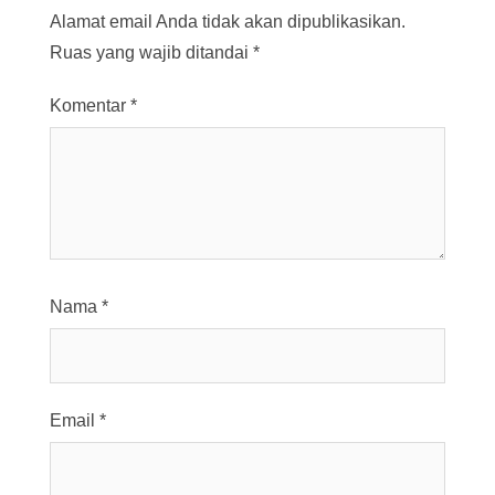
Alamat email Anda tidak akan dipublikasikan.
Ruas yang wajib ditandai
*
Komentar
*
Nama
*
Email
*