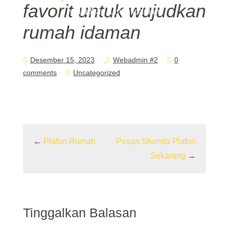
favorit untuk wujudkan
wujudkan rumah idaman
rumah idaman
Desember 15, 2023
Webadmin #2
0
comments
Uncategorized
←
Plafon Rumah
Pesan Shunda Plafon
Sekarang
→
Tinggalkan Balasan