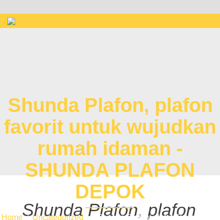
Shunda Plafon, plafon
favorit untuk wujudkan
rumah idaman -
SHUNDA PLAFON
DEPOK
Shunda Plafon, plafon
Home
/
Uncategorized
/ Shunda Plafon, plafon favorit untuk