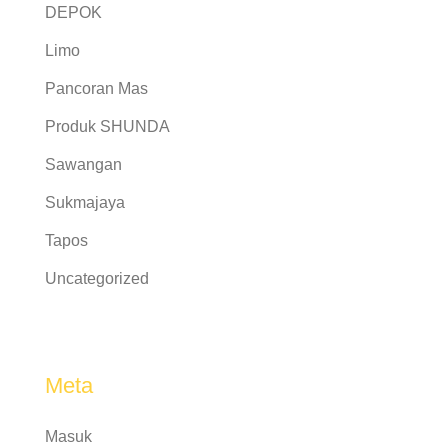
DEPOK
Limo
Pancoran Mas
Produk SHUNDA
Sawangan
Sukmajaya
Tapos
Uncategorized
Meta
Masuk