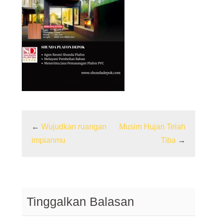
←
Wujudkan ruangan
Musim Hujan Telah
impianmu
Tiba
→
Tinggalkan Balasan