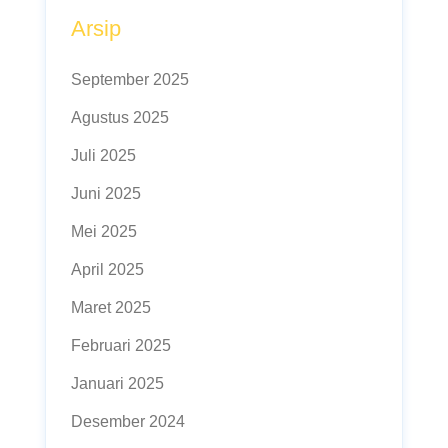
Arsip
September 2025
Agustus 2025
Juli 2025
Juni 2025
Mei 2025
April 2025
Maret 2025
Februari 2025
Januari 2025
Desember 2024