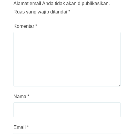
Alamat email Anda tidak akan dipublikasikan.
Ruas yang wajib ditandai
*
Komentar
*
Nama
*
Email
*