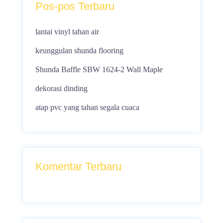
Pos-pos Terbaru
lantai vinyl tahan air
keunggulan shunda flooring
Shunda Baffle SBW 1624-2 Wall Maple
dekorasi dinding
atap pvc yang tahan segala cuaca
Komentar Terbaru