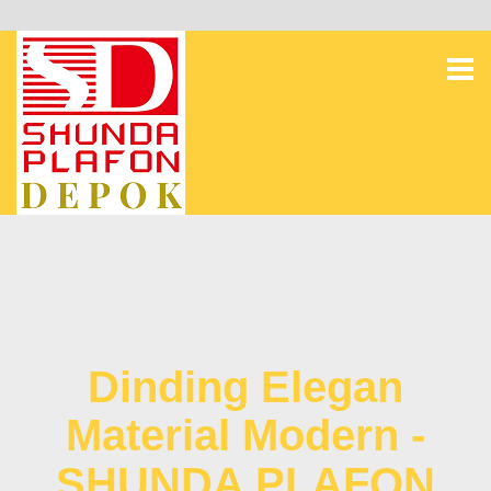
Dinding Elegan
Material Modern -
SHUNDA PLAFON