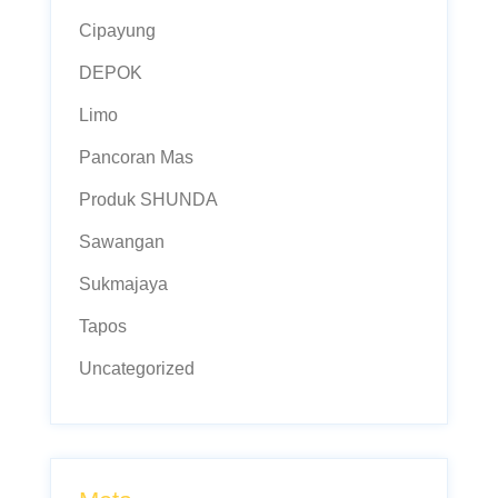
Cipayung
DEPOK
Limo
Pancoran Mas
Produk SHUNDA
Sawangan
Sukmajaya
Tapos
Uncategorized