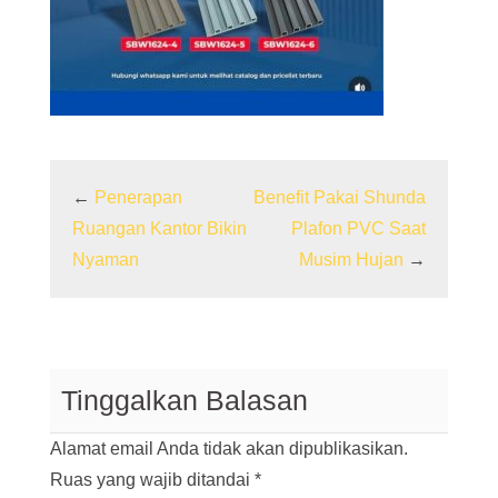
←
Penerapan
Benefit Pakai Shunda
Ruangan Kantor Bikin
Plafon PVC Saat
Nyaman
Musim Hujan
→
Tinggalkan Balasan
Alamat email Anda tidak akan dipublikasikan.
Ruas yang wajib ditandai
*