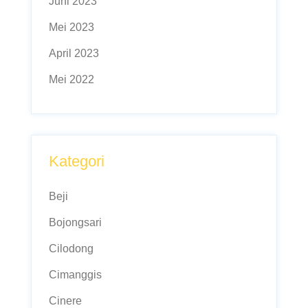
Juni 2023
Mei 2023
April 2023
Mei 2022
Kategori
Beji
Bojongsari
Cilodong
Cimanggis
Cinere