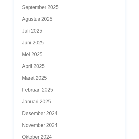
September 2025
Agustus 2025
Juli 2025
Juni 2025
Mei 2025
April 2025
Maret 2025
Februari 2025
Januari 2025
Desember 2024
November 2024
Oktober 2024