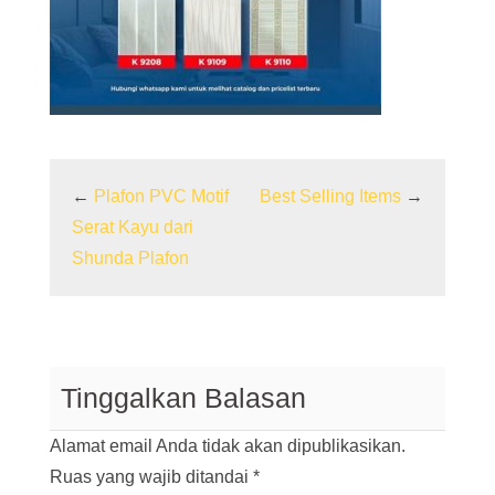
←
Plafon PVC Motif
Best Selling Items
→
Serat Kayu dari
Shunda Plafon
Tinggalkan Balasan
Alamat email Anda tidak akan dipublikasikan.
Ruas yang wajib ditandai
*