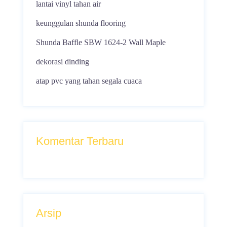
lantai vinyl tahan air
keunggulan shunda flooring
Shunda Baffle SBW 1624-2 Wall Maple
dekorasi dinding
atap pvc yang tahan segala cuaca
Komentar Terbaru
Arsip