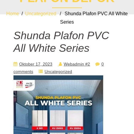
Home
/
Uncategorized
/ Shunda Plafon PVC All White
Series
Shunda Plafon PVC
All White Series
Oktober 17, 2023
Webadmin #2
0
comments
Uncategorized