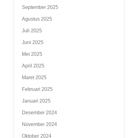
September 2025
Agustus 2025
Juli 2025
Juni 2025
Mei 2025
April 2025
Maret 2025
Februari 2025
Januari 2025
Desember 2024
November 2024
Oktober 2024