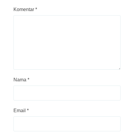
Komentar
*
Nama
*
Email
*