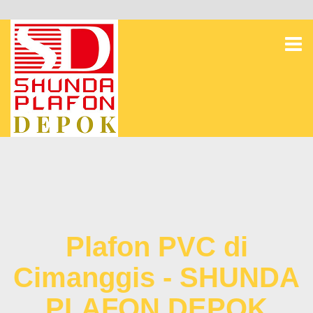
Plafon PVC di
Cimanggis - SHUNDA
PLAFON DEPOK